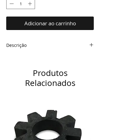
Adicionar ao carrinho
Descrição
Atende as marcas de filtros prensa
MAHLE FILTROIL
Caixa com 10kgs.
Produtos
Fabricado à base de celulose e linter
Relacionados
de algodão
Substituir quando o manômetro
atingir 30PSI