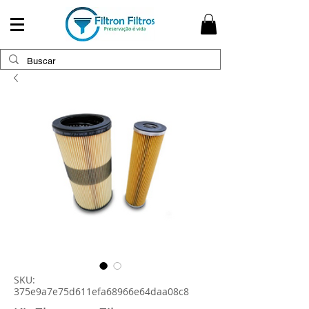
SKU:
375e9a7e75d611efa68966e64daa08c8