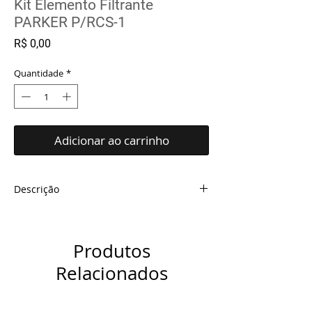
Kit Elemento Filtrante
PARKER P/RCS-1
Preço
R$ 0,00
Quantidade
*
Adicionar ao carrinho
Descrição
1 pç. Elemento coalescente HOCP
308GP40
1 pç. Elemento separador HSP 30405
Produtos
ou HSP 30410
Relacionados