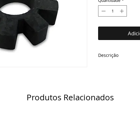
Quantidade
*
Adic
Descrição
Cruzeta para filt
Temos de 6 e 8 
Responsável por 
a bomba de eng
Produtos Relacionados