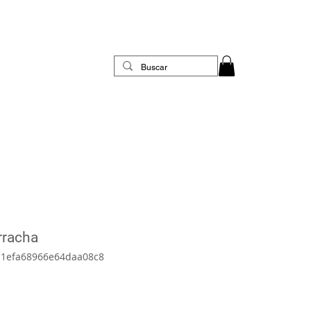
rracha
11efa68966e64daa08c8