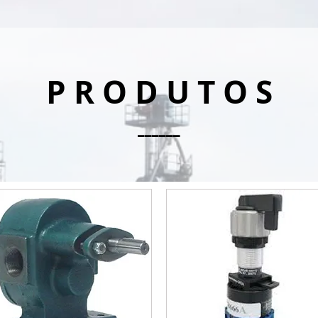
P R O D U T O S
______